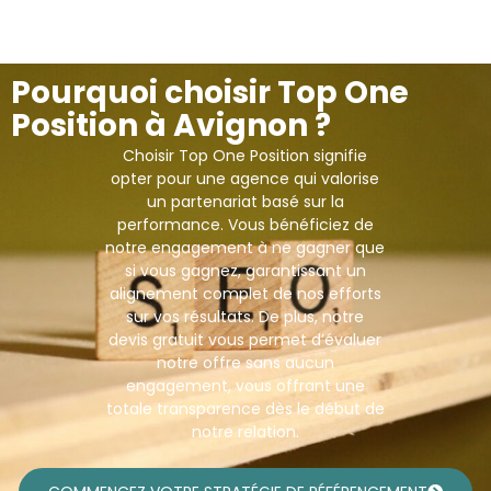
Pourquoi choisir Top One
Position à Avignon ?
Choisir Top One Position signifie
opter pour une agence qui valorise
un partenariat basé sur la
performance. Vous bénéficiez de
notre engagement à ne gagner que
si vous gagnez, garantissant un
alignement complet de nos efforts
sur vos résultats. De plus, notre
devis gratuit vous permet d’évaluer
notre offre sans aucun
engagement, vous offrant une
totale transparence dès le début de
notre relation.