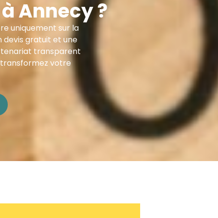
 à Annecy ?
ère uniquement sur la
devis gratuit et une
rtenariat transparent
 transformez votre