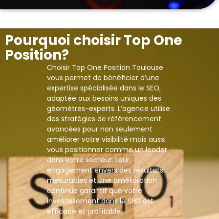
Pourquoi choisir Top One
Position?
Choisir Top One Position Toulouse
vous permet de bénéficier d’une
expertise spécialisée dans le SEO,
adaptée aux besoins uniques des
géomètres-experts. L’agence utilise
des stratégies de référencement
avancées pour non seulement
améliorer votre visibilité mais aussi
vous positionner comme un leader
dans votre secteur. Leur
engagement envers des résultats
mesurables et une amélioration
continue garantit que votre
investissement dans le SEO est
efficace et profitable.