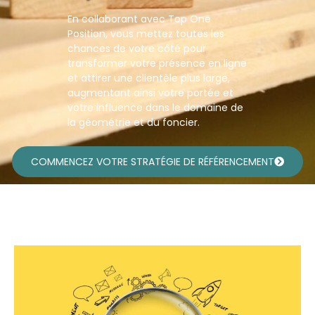
En collaborant avec Top One
Position, vous mettez toutes les
chances de votre côté pour
transformer votre présence en ligne
et attirer une clientèle plus large,
augmentant ainsi votre portée et
votre influence dans le domaine de
la géométrie et du foncier.
COMMENCEZ VOTRE STRATÉGIE DE RÉFÉRENCEMENT