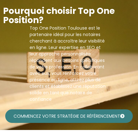
Pourquoi choisir Top One
Position?
Top One Position Toulouse est le
partenaire idéal pour les notaires
cherchant à accroître leur visibilité
en ligne. Leur expertise en SEO et
leur approche personnalisée
répondent aux besoins spécifiques
de votre profession. En collaborant
avec eux, vous renforcez votre
présence en ligne, attirez plus de
clients et établissez une réputation
solide en tant que notaire de
confiance​
COMMENCEZ VOTRE STRATÉGIE DE RÉFÉRENCEMENT