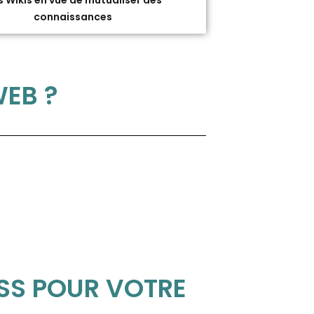
 Wikis en vue de mutualiser des
connaissances
WEB ?
ESS POUR VOTRE