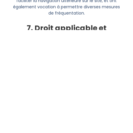
faciliter la navigation ultérieure sur le site, et ont
également vocation à permettre diverses mesures
de fréquentation.
7. Droit applicable et
attribution de juridiction.
Tout litige en relation avec l’utilisation du site
https://top-one-position.fr/
est soumis au droit
français. Il est fait attribution exclusive de juridiction
aux tribunaux compétents de Paris.
8. Les principales lois
concernées.
Loi n° 78-17 du 6 janvier 1978, notamment modifiée
par la loi n° 2004-801 du 6 août 2004 relative à
l’informatique, aux fichiers et aux libertés.
Loi n° 2004-575 du 21 juin 2004 pour la confiance
dans l’économie numérique.