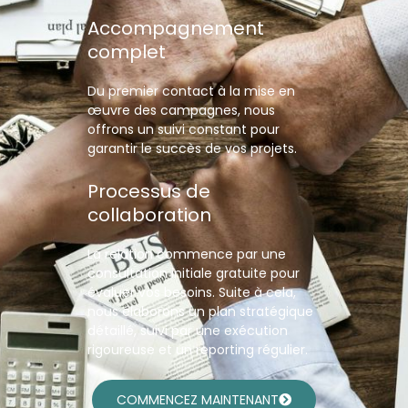
Accompagnement
complet
Du premier contact à la mise en
œuvre des campagnes, nous
offrons un suivi constant pour
garantir le succès de vos projets.
Processus de
collaboration
La relation commence par une
consultation initiale gratuite pour
évaluer vos besoins. Suite à cela,
nous élaborons un plan stratégique
détaillé, suivi par une exécution
rigoureuse et un reporting régulier.
COMMENCEZ MAINTENANT