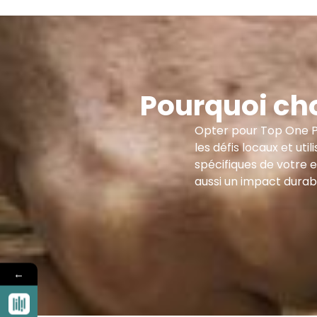
Pourquoi cho
Opter pour Top One Po
les défis locaux et u
spécifiques de votre 
aussi un impact durab
←