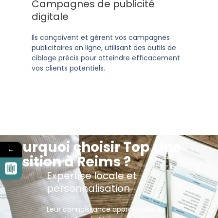
Campagnes de publicité
digitale
Ils conçoivent et gèrent vos campagnes
publicitaires en ligne, utilisant des outils de
ciblage précis pour atteindre efficacement
vos clients potentiels.
Pourquoi choisir Top One
←
Position à Reims ?
Expertise locale et
personnalisation
Leur connaissance approfondie du