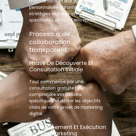
marché local et leur approche
personnalisée garantissent des
stratégies alignées avec les
spécificités de votre entreprise.
Processus de
collaboration
transparent
Phase De Découverte Et
Consultation Initiale
Tout commence par une
consultation gratuite pour
comprendre vos besoins
spécifiques et définir les objectifs
clairs de votre projet de marketing
digital.
Développement Et Exécution
Du Plan Marketing