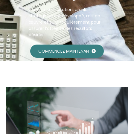
Après la consultation, un plan
stratégique est développé, mis en
œuvre et suivi régulièrement pour
assurer l’atteinte des résultats
désirés.
COMMENCEZ MAINTENANT