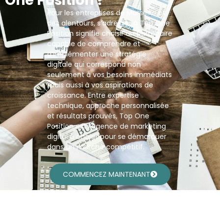
One Position ?
Pour les entreprises de Marseille et
des alentours, s’adresser à Top One
Position signifie choisir un partenaire
capable de comprendre et
d’implémenter une stratégie
digitale qui correspond non
seulement à vos besoins immédiats
mais aussi à vos aspirations de
croissance. Entre expertise
technique, approche personnalisée
et résultats prouvés, Top One
Position est l’agence de marketing
digital à choisir pour se démarquer
dans un marché compétitif.
COMMENCEZ MAINTENANT