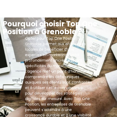
Pourquoi choisir Top One
Position à Grenoble ?
Opter pour Top One Position à
Grenoble permet aux entreprises
locales de bénéficier d’une
expertise en marketing digital
profondément ancrée dans les
spécificités du marché local.
L’agence met un point d’honneur à
comprendre les défis uniques
auxquels ses clients sont confrontés
et à utiliser cette connaissance
pour développer des stratégies
digitales sur mesure. Avec Top One
Position, les entreprises de Grenoble
peuvent s’attendre à une
croissance durable et à une visibilité