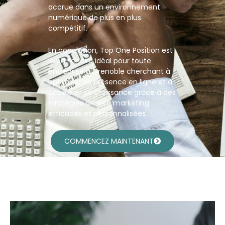
accrue dans un environnement
numérique de plus en plus
compétitif.
En conclusion, Top One Position est
le partenaire idéal pour toute
entreprise à Grenoble cherchant à
optimiser sa présence en ligne et à
accélérer sa croissance grâce à des
stratégies de web marketing
efficaces et personnalisées.
COMMENCEZ MAINTENANT